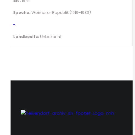
Bis:
1944
Epoche:
Weimarer Republik (1919–1933)
-
Landbesitz:
Unbekannt