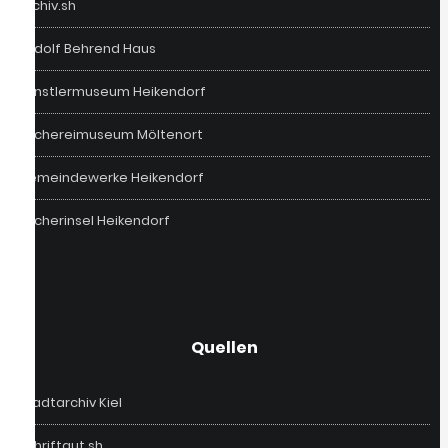
Archiv.sh
Rudolf Behrend Haus
Künstlermuseum Heikendorf
Fischereimuseum Möltenort
Gemeindewerke Heikendorf
Bücherinsel Heikendorf
Quellen
Stadtarchiv Kiel
Schriftgut.sh