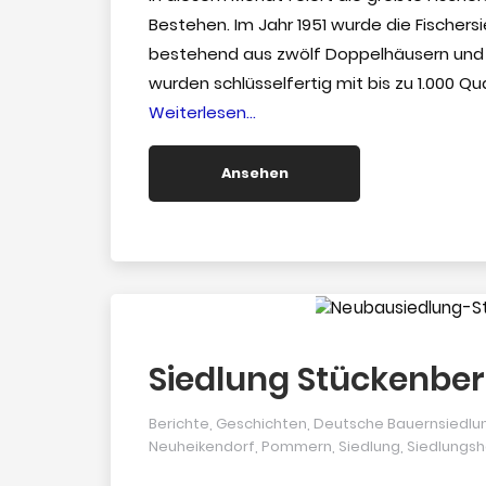
Bestehen. Im Jahr 1951 wurde die Fischer
bestehend aus zwölf Doppelhäusern und ei
wurden schlüsselfertig mit bis zu 1.000
“75
Weiterlesen…
Jahre
Fischersiedlung
Ansehen
am
Heidberg”
Siedlung Stückenbe
Berichte
,
Geschichten
,
Deutsche Bauernsiedl
Neuheikendorf
,
Pommern
,
Siedlung
,
Siedlungs