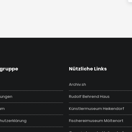
vgruppe
Nützliche Links
Archiv.sh
ungen
Rudolf Behrend Haus
um
Künstlermuseum Heikendorf
hutzerklärung
Fischereimuseum Möltenort