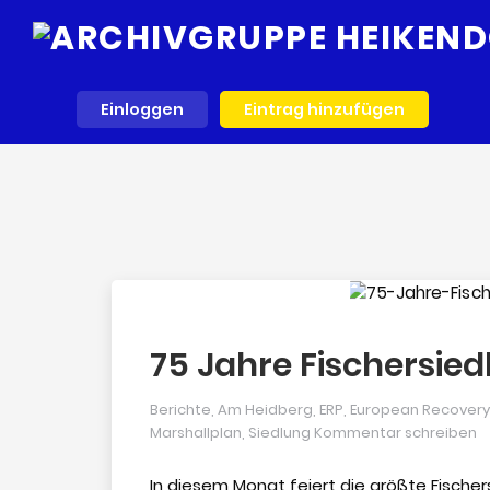
Einloggen
Eintrag hinzufügen
75 Jahre Fischersie
Berichte
,
Am Heidberg
,
ERP
,
European Recover
Marshallplan
,
Siedlung
Kommentar schreiben
In diesem Monat feiert die größte Fischers