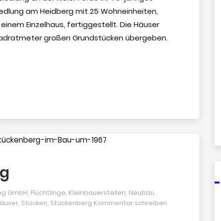
siedlung am Heidberg mit 25 Wohneinheiten,
nem Einzelhaus, fertiggestellt. Die Häuser
 Quadratmeter großen Grundstücken übergeben.
rg
ung GmbH
,
Flüchtlinge
,
Kleinbauerstellen
,
Neubau
,
häuser
,
Stücken
,
Stückenberg
Kommentar schreiben