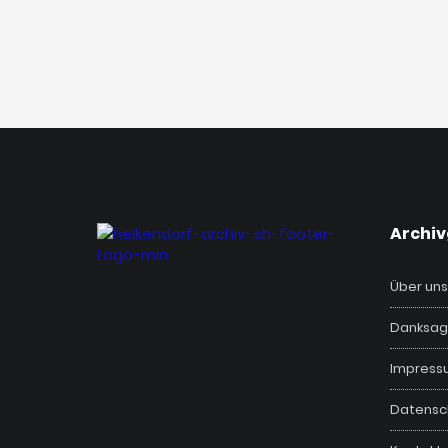
‎Archi
Über uns
Danksag
Impress
Datensc