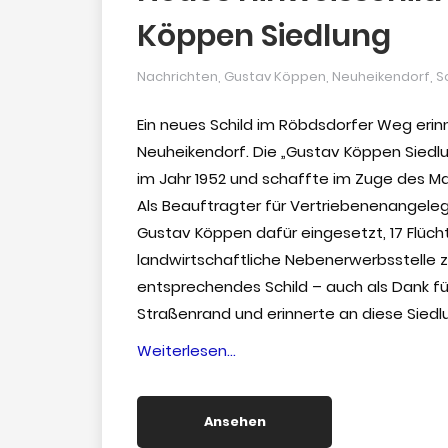
Köppen Siedlung
Nachrichten
,
Gustav Köppen
,
Neuheikendorf
,
S
Ein neues Schild im Röbdsdorfer Weg erinn
Neuheikendorf. Die „Gustav Köppen Siedlun
im Jahr 1952 und schaffte im Zuge des M
Als Beauftragter für Vertriebenenangele
Gustav Köppen dafür eingesetzt, 17 Flüch
landwirtschaftliche Nebenerwerbsstelle zu
entsprechendes Schild – auch als Dank 
Straßenrand und erinnerte an diese Siedl
“Neues
Weiterlesen…
Hinweisschild
erinnert
Ansehen
an