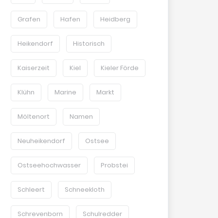
Grafen
Hafen
Heidberg
Heikendorf
Historisch
Kaiserzeit
Kiel
Kieler Förde
Klühn
Marine
Markt
Möltenort
Namen
Neuheikendorf
Ostsee
Ostseehochwasser
Probstei
Schleert
Schneekloth
Schrevenborn
Schulredder