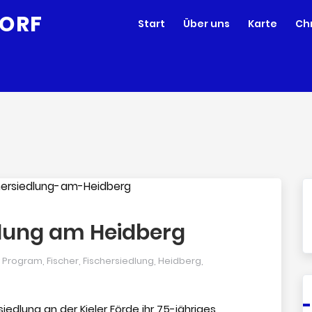
Start
Über uns
Karte
Ch
dlung am Heidberg
y Program
,
Fischer
,
Fischersiedlung
,
Heidberg
,
iedlung an der Kieler Förde ihr 75-jähriges