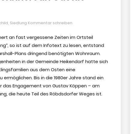
child
,
Siedlung
Kommentar schreiben
ert an fast vergessene Zeiten im Ortsteil
g“, so ist auf dem Infotext zu lesen, entstand
arshall-Plans dringend benötigten Wohnraum.
genheiten in der Gemeinde Heikendorf hatte sich
tlingsfamilien aus dem Osten eine
 ermöglichen. Bis in die 1980er Jahre stand ein
für das Engagement von Gustav Köppen – am
ung, die heute Teil des Röbdsdorfer Weges ist.