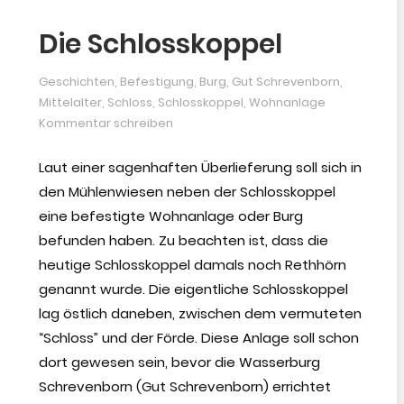
Die Schlosskoppel
Geschichten
,
Befestigung
,
Burg
,
Gut Schrevenborn
,
Mittelalter
,
Schloss
,
Schlosskoppel
,
Wohnanlage
Kommentar schreiben
Laut einer sagenhaften Überlieferung soll sich in
den Mühlenwiesen neben der Schlosskoppel
eine befestigte Wohnanlage oder Burg
befunden haben. Zu beachten ist, dass die
heutige Schlosskoppel damals noch Rethhörn
genannt wurde. Die eigentliche Schlosskoppel
lag östlich daneben, zwischen dem vermuteten
“Schloss” und der Förde. Diese Anlage soll schon
dort gewesen sein, bevor die Wasserburg
Schrevenborn (Gut Schrevenborn) errichtet