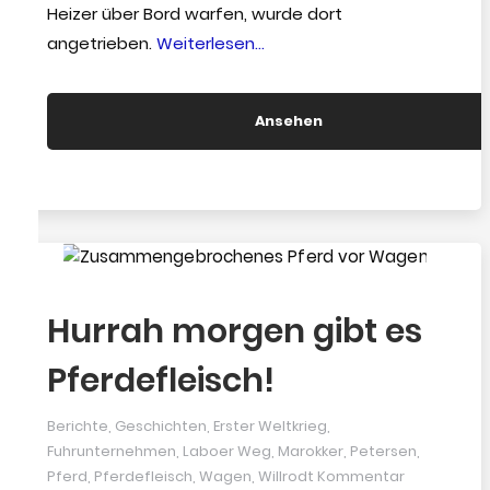
Heizer über Bord warfen, wurde dort
“Armselige
angetrieben.
Weiterlesen…
Weihnachten
1919”
Ansehen
Hurrah morgen gibt es
Pferdefleisch!
Berichte
,
Geschichten
,
Erster Weltkrieg
,
Fuhrunternehmen
,
Laboer Weg
,
Marokker
,
Petersen
,
Pferd
,
Pferdefleisch
,
Wagen
,
Willrodt
Kommentar