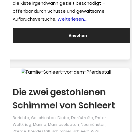
die Kiste irgendwann gezielt beschädigt –
offenbar durch Schüsse und gewaltsame
“Schüsse
Aufbruchsversuche.
Weiterlesen…
auf
die
Ansehen
Vergangenheit:
Was
die
alte
Möltenorter
Gildelade
Die zwei gestohlenen
preisgibt”
Schimmel von Schleert
Berichte
,
Geschichten
,
Diebe
,
Dorfstraße
,
Erster
Weltkrieg
,
Marine
,
Marinesoldaten
,
Neumünster
,
Pferde
,
Pferdestall
,
Schimmel
,
Schleert
,
WWI