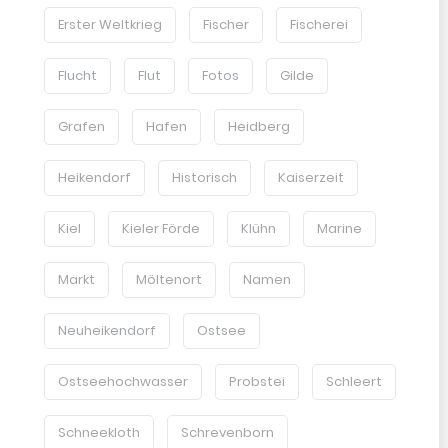
Erster Weltkrieg
Fischer
Fischerei
Flucht
Flut
Fotos
Gilde
Grafen
Hafen
Heidberg
Heikendorf
Historisch
Kaiserzeit
Kiel
Kieler Förde
Klühn
Marine
Markt
Möltenort
Namen
Neuheikendorf
Ostsee
Ostseehochwasser
Probstei
Schleert
Schneekloth
Schrevenborn