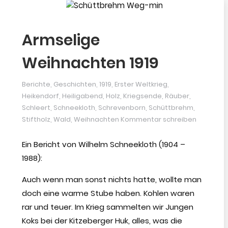
Armselige
Weihnachten 1919
Berichte
,
Geschichten
,
1919
,
Erster Weltkrieg
,
Heikendorf
,
Heiligabend
,
Holz
,
Kriegsende
,
Räuber
,
Schleert
,
Schneekloth
,
Schrevenborn
,
Schüttbrehm
,
Stiftholz
,
Wald
,
Weihnachten
Kommentar schreiben
Ein Bericht von Wilhelm Schneekloth (1904 –
1988):
Auch wenn man sonst nichts hatte, wollte man
doch eine warme Stube haben. Kohlen waren
rar und teuer. Im Krieg sammelten wir Jungen
Koks bei der Kitzeberger Huk, alles, was die