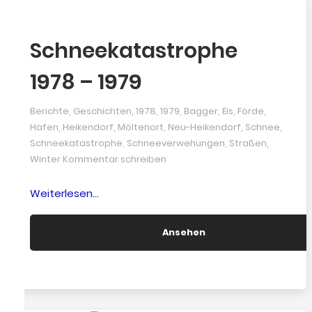
Schneekatastrophe
1978 – 1979
Berichte
,
Geschichten
,
1978
,
1979
,
Bagger
,
Eis
,
Förde
,
Hafen
,
Heikendorf
,
Möltenort
,
Neu-Heikendorf
,
Schnee
,
Schneekatastrophe
,
Schneeverwehungen
,
Straßen
,
Winter
Kommentar schreiben
“Schneekatastrophe
Weiterlesen…
1978
–
Ansehen
1979”