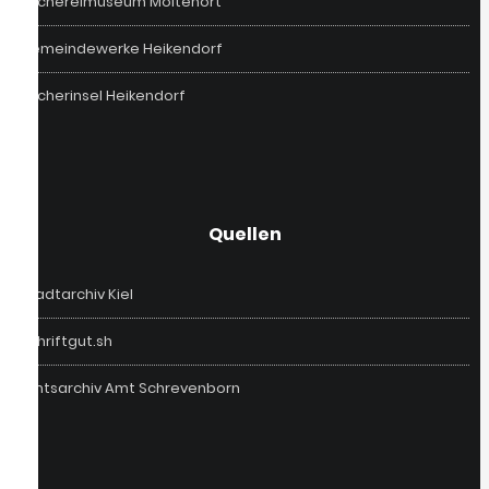
Fischereimuseum Möltenort
Gemeindewerke Heikendorf
Bücherinsel Heikendorf
Quellen
Stadtarchiv Kiel
Schriftgut.sh
Amtsarchiv Amt Schrevenborn