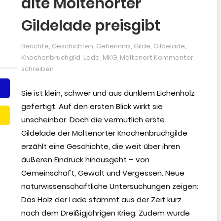
alte Möltenorter
Gildelade preisgibt
Berichte
,
Geschichten
,
Geheimnis
,
Gilde
,
Gildelade
,
Knochenbruchgild
,
Lade
,
MKG
,
Möltenort
Kommentar
schreiben
Sie ist klein, schwer und aus dunklem Eichenholz
gefertigt. Auf den ersten Blick wirkt sie
unscheinbar. Doch die vermutlich erste
Gildelade der Möltenorter Knochenbruchgilde
erzählt eine Geschichte, die weit über ihren
äußeren Eindruck hinausgeht – von
Gemeinschaft, Gewalt und Vergessen. Neue
naturwissenschaftliche Untersuchungen zeigen:
Das Holz der Lade stammt aus der Zeit kurz
nach dem Dreißigjährigen Krieg. Zudem wurde