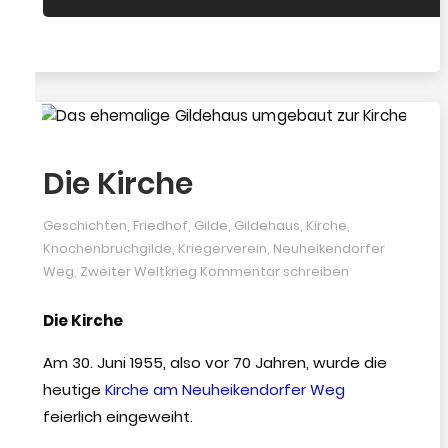
dem
Eis”
Die Kirche
Geschichten
,
Friedhof
,
Gilde
,
Gildehaus
,
Kirche
,
Knochenbruchgilde
,
Kriegerverein
,
Neuheikendorfer
Weg
,
Zweiter Weltkrieg
Kommentar schreiben
Die Kirche
Am 30. Juni 1955, also vor 70 Jahren, wurde die
heutige
Kirche am Neuheikendorfer Weg
feierlich eingeweiht.