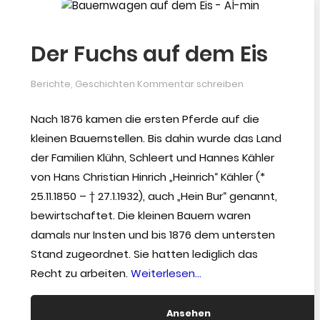
Der Fuchs auf dem Eis
Berichte
,
Geschichten
Kommentar schreiben
Nach 1876 kamen die ersten Pferde auf die
kleinen Bauernstellen. Bis dahin wurde das Land
der Familien Klühn, Schleert und Hannes Kähler
von Hans Christian Hinrich „Heinrich“ Kähler (*
25.11.1850 – † 27.1.1932), auch „Hein Bur“ genannt,
bewirtschaftet. Die kleinen Bauern waren
damals nur Insten und bis 1876 dem untersten
Stand zugeordnet. Sie hatten lediglich das
“Der
Recht zu arbeiten.
Weiterlesen…
Fuchs
auf
Ansehen