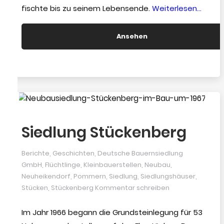
“Nach
fischte bis zu seinem Lebensende.
Weiterlesen…
Claus
Friedr
Ansehen
Löpthi
Siedlung Stückenberg
Berichte
,
Geschichten
,
Deutsche Bauernsiedlung
GmbH
,
Flüchtlinge
,
Kleinbauerstellen
,
Neubau
,
Neuheikendorf
,
Pommern
,
Siedlung
,
Siedlungshäuser
,
Stücken
,
Stückenberg
Kommentar schreiben
Im Jahr 1966 begann die Grundsteinlegung für 53