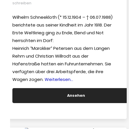
schreiben
Wilhelm Schneekloth (* 15.12.1904 – † 06.07.1988)
berichtete aus seiner Kindheit im Jahr 1918. Der
Erste Weltkrieg ging zu Ende, Elend und Not
herrschten im Dorf:
Heinrich “Marokker“ Petersen aus dem Langen
Rehm und Christian Willrodt aus der
Hafenstraße hatten ein Fuhrunternehmen. Sie
verfügten über drei Arbeitspferde, die ihre
“Hurrah
Wagen zogen.
Weiterlesen…
morgen
gibt
Ansehen
es
Pferdefleisch!”