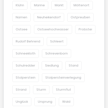
Klühn
Marine
Markt
Möltenort
Namen
Neuheikendorf
Ostpreußen
Ostsee
Ostseehochwasser
Probstei
Rudolf Behrend
Schleert
Schneekloth
Schrevenborn
Schulredder
Siedlung
Stand
Stolperstein
Stolpersteinverlegung
Strand
Sturm
Sturmflut
Unglück
Ursprung
Wald