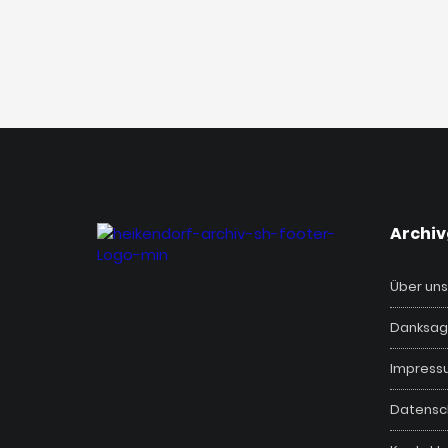
‎Archi
Über uns
Danksag
Impress
Datensc