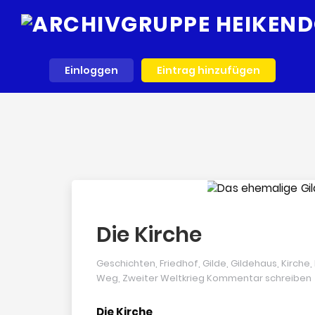
Einloggen
Eintrag hinzufügen
Die Kirche
Geschichten
,
Friedhof
,
Gilde
,
Gildehaus
,
Kirche
,
Weg
,
Zweiter Weltkrieg
Kommentar schreiben
Die Kirche