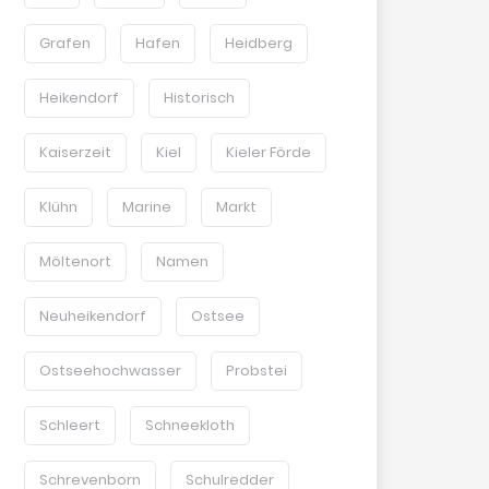
Grafen
Hafen
Heidberg
Heikendorf
Historisch
Kaiserzeit
Kiel
Kieler Förde
Klühn
Marine
Markt
Möltenort
Namen
Neuheikendorf
Ostsee
Ostseehochwasser
Probstei
Schleert
Schneekloth
Schrevenborn
Schulredder