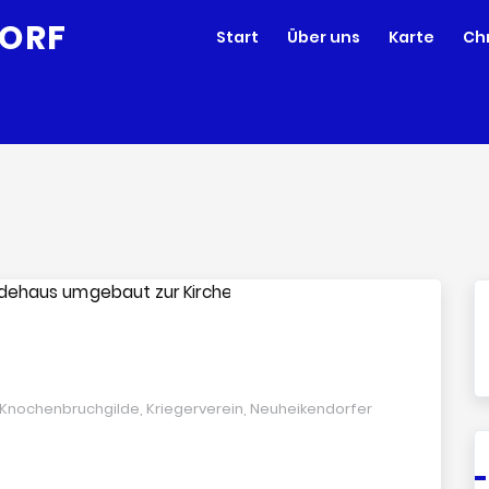
Start
Über uns
Karte
Ch
Knochenbruchgilde
,
Kriegerverein
,
Neuheikendorfer