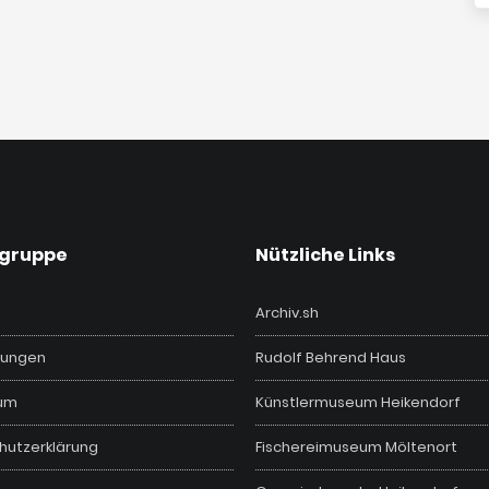
vgruppe
Nützliche Links
Archiv.sh
ungen
Rudolf Behrend Haus
um
Künstlermuseum Heikendorf
hutzerklärung
Fischereimuseum Möltenort