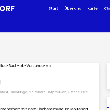
Start
Über uns
Karte
Ch
u
Flucht
,
Flüchtlinge
,
Möltenort
,
Ostpreußen
,
Ostsee
,
Pillau
,
ammenarbeit mit dem Fischereimuseum Möltenort