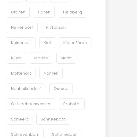
Grafen
Hafen
Heidberg
Heikendorf
Historisch
Kaiserzeit
Kiel
Kieler Förde
Klühn
Marine
Markt
Möltenort
Namen
Neuheikendorf
Ostsee
Ostseehochwasser
Probstei
Schleert
Schneekloth
Schrevenborn
Schulredder