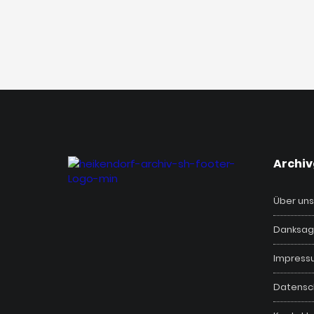
‎Archi
Über uns
Danksag
Impress
Datensc