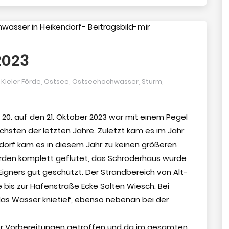
2023
,
Kieler Förde
,
Ostsee
,
Ostseehochwasser
,
Sturm
,
0. auf den 21. Oktober 2023 war mit einem Pegel
chsten der letzten Jahre. Zuletzt kam es im Jahr
ndorf kam es in diesem Jahr zu keinen größeren
rden komplett geflutet, das Schröderhaus wurde
gners gut geschützt. Der Strandbereich von Alt-
 bis zur Hafenstraße Ecke Solten Wiesch. Bei
das Wasser knietief, ebenso nebenan bei der
or Vorbereitungen getroffen und da im gesamten