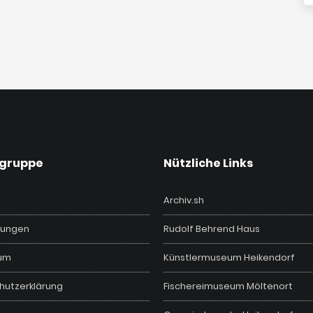
vgruppe
Nützliche Links
Archiv.sh
ungen
Rudolf Behrend Haus
um
Künstlermuseum Heikendorf
hutzerklärung
Fischereimuseum Möltenort