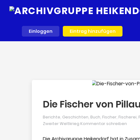
Einloggen
Eintrag hinzufügen
Die Fischer von Pilla
Berichte
,
Geschichten
,
Buch
,
Fischer
,
Fischerei
,
Zweiter Weltkrieg
Kommentar schreiben
Die Archivgruppe Heikendorf hat in Zus