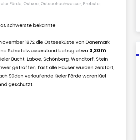
ieler Förde
,
Ostsee
,
Ostseehochwasser
,
Probstei
,
 das schwerste bekannte
13. November 1872 die Ostseeküste von Dänemark
ene Scheitelwasserstand betrug etwa
3,30 m
Kieler Bucht, Laboe, Schönberg, Wendtorf, Stein
wer getroffen, fast alle Häuser wurden zerstört,
ach Süden verlaufende Kieler Förde waren Kiel
end geschützt.