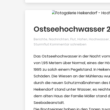
Ostseehochwasser 
Berichte
,
Nachrichten
,
Flut
,
Hafen
,
Hochwasser
Sturmflut
Kommentar schreiben
Das Ostseehochwasser in der Nacht vom 2
von 1,95 Metern über Normal, eines der Hö
1995 zu solch einem Pegelstand. In Heike
Schäden. Die Wiesen an der Mühlenau wu
durch die neuen Schutzmaßnahmen des Ei
Heikendorf stand unter Wasser, es reichte
dem alten Haus der Familie Möller stand 
Seebadeanstalt.
Die Bootseigner haben in den Tagen zuv