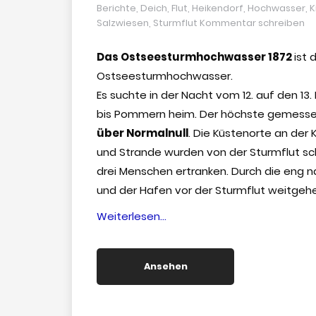
Berichte
,
Deich
,
Flut
,
Heikendorf
,
Hochwasser
,
K
Salzwiesen
,
Sturmflut
Kommentar schreiben
Das Ostseesturmhochwasser 1872
ist
Ostseesturmhochwasser.
Es suchte in der Nacht vom 12. auf den 
bis Pommern heim. Der höchste gemess
über Normalnull
. Die Küstenorte an der 
und Strande wurden von der Sturmflut sch
drei Menschen ertranken. Durch die eng n
und der Hafen vor der Sturmflut weitgeh
“Das
Weiterlesen…
Ostseesturmhochwasser
1872”
Ansehen