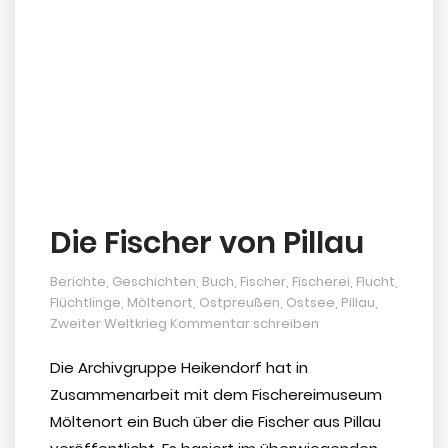
Die Fischer von Pillau
Berichte
,
Geschichten
,
Buch
,
Fischer
,
Fischerei
,
Flucht
,
Flüchtlinge
,
Möltenort
,
Ostpreußen
,
Ostsee
,
Pillau
,
Zweiter Weltkrieg
Kommentar schreiben
Die Archivgruppe Heikendorf hat in
Zusammenarbeit mit dem Fischereimuseum
Möltenort ein Buch über die Fischer aus Pillau