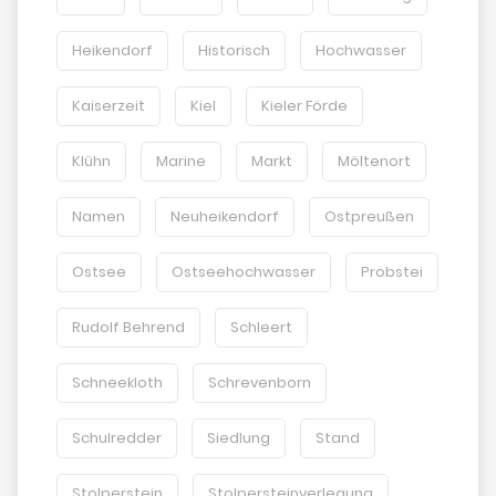
Heikendorf
Historisch
Hochwasser
Kaiserzeit
Kiel
Kieler Förde
Klühn
Marine
Markt
Möltenort
Namen
Neuheikendorf
Ostpreußen
Ostsee
Ostseehochwasser
Probstei
Rudolf Behrend
Schleert
Schneekloth
Schrevenborn
Schulredder
Siedlung
Stand
Stolperstein
Stolpersteinverlegung