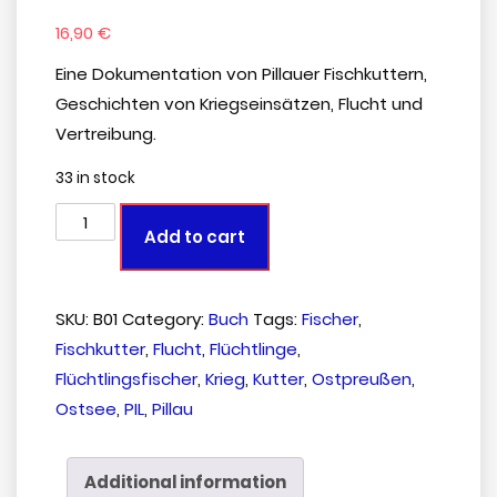
16,90
€
Eine Dokumentation von Pillauer Fischkuttern,
Geschichten von Kriegseinsätzen, Flucht und
Vertreibung.
33 in stock
Add to cart
SKU:
B01
Category:
Buch
Tags:
Fischer
,
Fischkutter
,
Flucht
,
Flüchtlinge
,
Flüchtlingsfischer
,
Krieg
,
Kutter
,
Ostpreußen
,
Ostsee
,
PIL
,
Pillau
Additional information