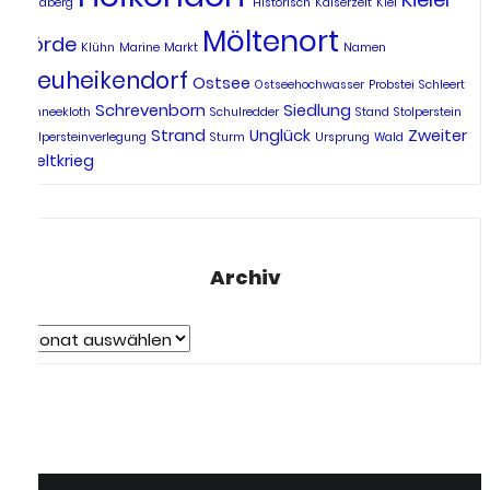
Heidberg
Historisch
Kaiserzeit
Kiel
Möltenort
Förde
Klühn
Marine
Markt
Namen
Neuheikendorf
Ostsee
Ostseehochwasser
Probstei
Schleert
Schrevenborn
Siedlung
Schneekloth
Schulredder
Stand
Stolperstein
Strand
Unglück
Zweiter
Stolpersteinverlegung
Sturm
Ursprung
Wald
Weltkrieg
Archiv
Archiv