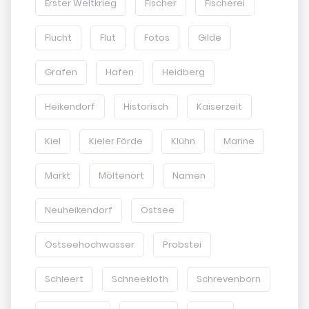
Erster Weltkrieg
Fischer
Fischerei
Flucht
Flut
Fotos
Gilde
Grafen
Hafen
Heidberg
Heikendorf
Historisch
Kaiserzeit
Kiel
Kieler Förde
Klühn
Marine
Markt
Möltenort
Namen
Neuheikendorf
Ostsee
Ostseehochwasser
Probstei
Schleert
Schneekloth
Schrevenborn