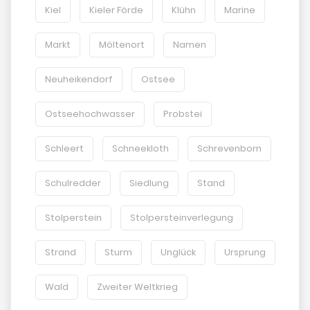
Kiel
Kieler Förde
Klühn
Marine
Markt
Möltenort
Namen
Neuheikendorf
Ostsee
Ostseehochwasser
Probstei
Schleert
Schneekloth
Schrevenborn
Schulredder
Siedlung
Stand
Stolperstein
Stolpersteinverlegung
Strand
Sturm
Unglück
Ursprung
Wald
Zweiter Weltkrieg