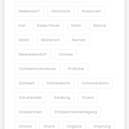
Heikendorf
Historisch
Kaiserzeit
Kiel
Kieler Förde
Klühn
Marine
Markt
Möltenort
Namen
Neuheikendorf
Ostsee
Ostseehochwasser
Probstei
Schleert
Schneekloth
Schrevenborn
Schulredder
Siedlung
Stand
Stolperstein
Stolpersteinverlegung
Strand
Sturm
Unglück
Ursprung