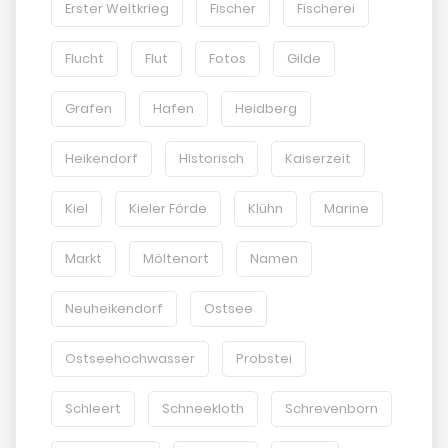
Erster Weltkrieg
Fischer
Fischerei
Flucht
Flut
Fotos
Gilde
Grafen
Hafen
Heidberg
Heikendorf
Historisch
Kaiserzeit
Kiel
Kieler Förde
Klühn
Marine
Markt
Möltenort
Namen
Neuheikendorf
Ostsee
Ostseehochwasser
Probstei
Schleert
Schneekloth
Schrevenborn