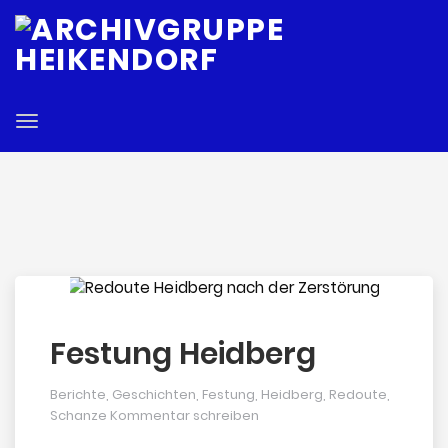
E
Toggle
navigation
Festung Heidberg
Berichte
,
Geschichten
,
Festung
,
Heidberg
,
Redoute
,
Schanze
Kommentar schreiben