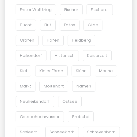
Erster Weltkrieg
Fischer
Fischerei
Flucht
Flut
Fotos
Gilde
Grafen
Hafen
Heidberg
Heikendorf
Historisch
Kaiserzeit
Kiel
Kieler Förde
Klühn
Marine
Markt
Möltenort
Namen
Neuheikendorf
Ostsee
Ostseehochwasser
Probstei
Schleert
Schneekloth
Schrevenborn