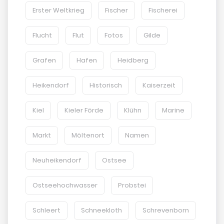
Erster Weltkrieg
Fischer
Fischerei
Flucht
Flut
Fotos
Gilde
Grafen
Hafen
Heidberg
Heikendorf
Historisch
Kaiserzeit
Kiel
Kieler Förde
Klühn
Marine
Markt
Möltenort
Namen
Neuheikendorf
Ostsee
Ostseehochwasser
Probstei
Schleert
Schneekloth
Schrevenborn