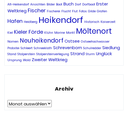
Buch
Erster
Alt-Heikendorf
Ansichten
Bilder
Boot
Dorf
Dorfboot
Fischer
Weltkrieg
Fischerei
Flucht
Flut
Fotos
Gilde
Grafen
Heikendorf
Hafen
Heidberg
Historisch
Kaiserzeit
Möltenort
Kieler Förde
Kiel
Klühn
Marine
Markt
Neuheikendorf
Ostsee
Namen
Ostseehochwasser
Schrevenborn
Siedlung
Probstei
Schleert
Schneekloth
Schulredder
Strand
Unglück
Stand
Stolperstein
Stolpersteinverlegung
Sturm
Zweiter Weltkrieg
Ursprung
Wald
Archiv
Archiv