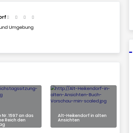
orf
f und Umgebung
 Nr. 1597 an das
Alt-Heikendorf in alten
e Reich den
Ansichten
tag