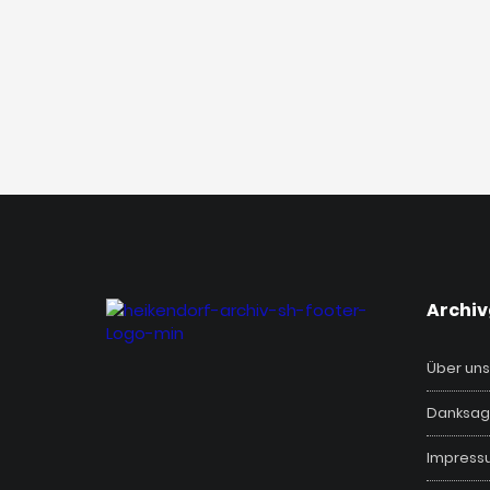
‎Archi
Über uns
Danksag
Impress