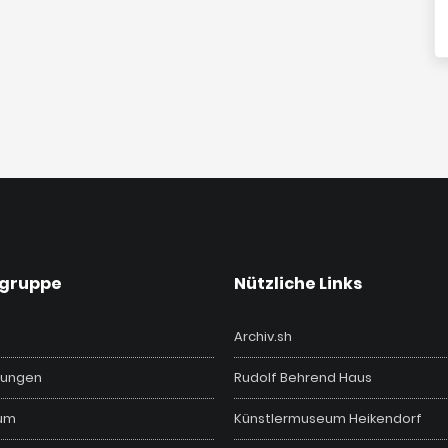
vgruppe
Nützliche Links
Archiv.sh
ungen
Rudolf Behrend Haus
um
Künstlermuseum Heikendorf