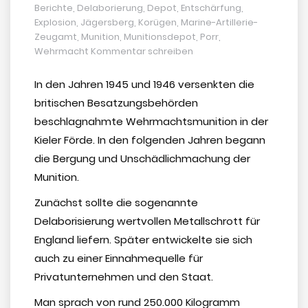
Berichte
,
Delaborierung
,
Depot
,
Entschärfung
,
Explosion
,
Jägersberg
,
Korügen
,
Marine-Artillerie-
Zeugamt
,
Munition
,
Munitionsdepot
,
Porr
,
Wehrmacht
Kommentar schreiben
In den Jahren 1945 und 1946 versenkten die
britischen Besatzungsbehörden
beschlagnahmte Wehrmachtsmunition in der
Kieler Förde. In den folgenden Jahren begann
die Bergung und Unschädlichmachung der
Munition.
Zunächst sollte die sogenannte
Delaborisierung wertvollen Metallschrott für
England liefern. Später entwickelte sie sich
auch zu einer Einnahmequelle für
Privatunternehmen und den Staat.
Man sprach von rund 250.000 Kilogramm