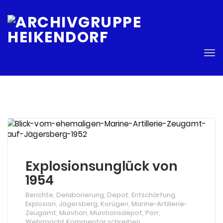
E
Tog
nav
Explosionsunglück von
1954
Berichte
,
Delaborierung
,
Depot
,
Entschärfung
,
Explosion
,
Jägersberg
,
Korügen
,
Marine-Artillerie-
Zeugamt
,
Munition
,
Munitionsdepot
,
Porr
,
Wehrmacht
Kommentar schreiben