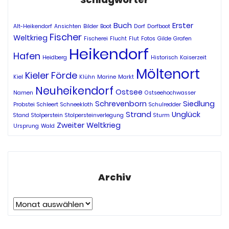
Buch
Erster
Alt-Heikendorf
Ansichten
Bilder
Boot
Dorf
Dorfboot
Fischer
Weltkrieg
Fischerei
Flucht
Flut
Fotos
Gilde
Grafen
Heikendorf
Hafen
Heidberg
Historisch
Kaiserzeit
Möltenort
Kieler Förde
Kiel
Klühn
Marine
Markt
Neuheikendorf
Ostsee
Namen
Ostseehochwasser
Schrevenborn
Siedlung
Probstei
Schleert
Schneekloth
Schulredder
Strand
Unglück
Stand
Stolperstein
Stolpersteinverlegung
Sturm
Zweiter Weltkrieg
Ursprung
Wald
Archiv
Archiv