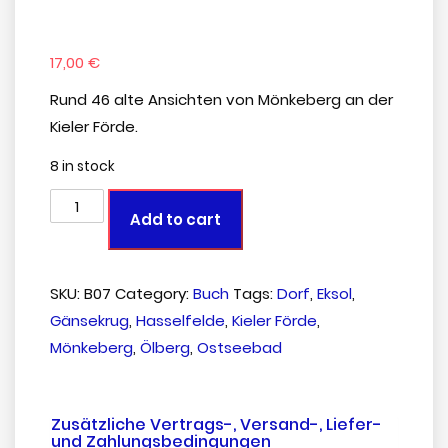
17,00
€
Rund 46 alte Ansichten von Mönkeberg an der
Kieler Förde.
8 in stock
Add to cart
SKU:
B07
Category:
Buch
Tags:
Dorf
,
Eksol
,
Gänsekrug
,
Hasselfelde
,
Kieler Förde
,
Mönkeberg
,
Ölberg
,
Ostseebad
Zusätzliche Vertrags-, Versand-, Liefer-
und Zahlungsbedingungen